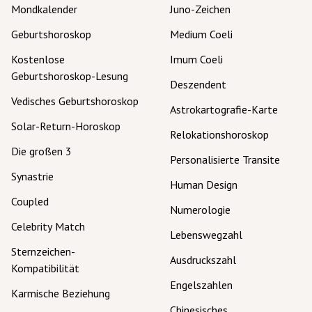
Mondkalender
Juno-Zeichen
Geburtshoroskop
Medium Coeli
Kostenlose
Imum Coeli
Geburtshoroskop-Lesung
Deszendent
Vedisches Geburtshoroskop
Astrokartografie-Karte
Solar-Return-Horoskop
Relokationshoroskop
Die großen 3
Personalisierte Transite
Synastrie
Human Design
Coupled
Numerologie
Celebrity Match
Lebenswegzahl
Sternzeichen-
Ausdruckszahl
Kompatibilität
Engelszahlen
Karmische Beziehung
Chinesisches