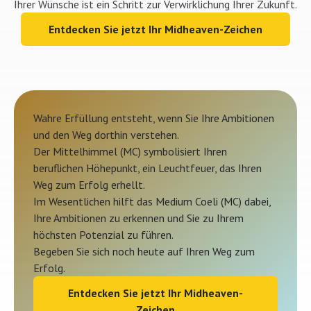
Ihrer Wünsche ist ein Schritt zur Verwirklichung Ihrer Zukunft.
Entdecken Sie jetzt Ihr Midheaven-Zeichen
Wahre Erfüllung entsteht, wenn Sie Ihre Ambitionen
und den Weg dorthin verstehen.
Der Mittelhimmel (MC) symbolisiert Ihren
beruflichen Höhepunkt, ein Leuchtfeuer, das Ihren
Weg zum Erfolg erhellt.
Im Wesentlichen hilft das Medium Coeli (MC) dabei,
Ihre Ambitionen zu erkennen und Sie zu Ihrem
höchsten Potenzial zu führen.
Begeben Sie sich noch heute auf Ihren Weg zum
Erfolg.
Entdecken Sie jetzt Ihr Midheaven-
Zeichen