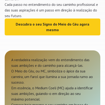
Cada passo no entendimento do seu caminho profissional e
das suas aspirações é um passo em direção à realização do
seu futuro.
Descubra o seu Signo do Meio do Céu agora
mesmo
A verdadeira realização vem do entendimento das
suas ambições e do caminho para alcançá-las.
O Meio do Céu, ou MC, simboliza o ápice da sua
carreira, um farol que ilumina a sua jornada rumo ao
sucesso.
Em essência, o Medium Coeli (MC) ajuda a identificar
suas ambições, guiando-o em direção ao seu
máximo potencial.
Comece hoje mesmo o seu caminho em busca da