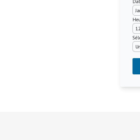
Dat
Heu
Sél