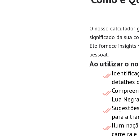
O nosso calculador g
significado da sua c
Ele fornece insights
pessoal.
Ao utilizar o n
Identific
detalhes 
Compreens
Lua Negra 
Sugestões
para a tr
Iluminaçã
carreira e