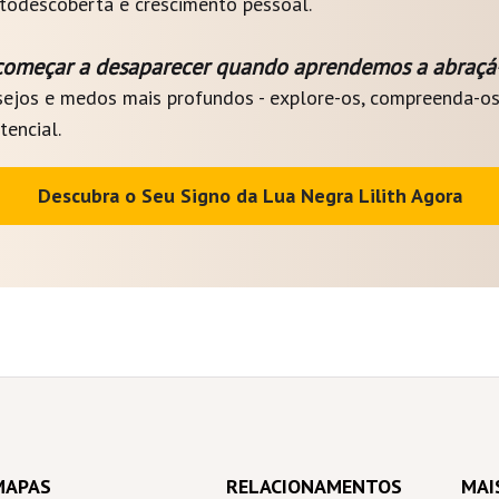
todescoberta e crescimento pessoal.
começar a desaparecer quando aprendemos a abraçá-
sejos e medos mais profundos - explore-os, compreenda-os
encial.
Descubra o Seu Signo da Lua Negra Lilith Agora
MAPAS
RELACIONAMENTOS
MAI