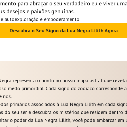
ento para abraçar o seu verdadeiro eu e viver uma
us desejos e paixões genuínas.
a de autoexploração e empoderamento.
Descubra o Seu Signo da Lua Negra Lilith Agora
Negra representa o ponto no nosso mapa astral que revela
sso medo primordial. Cada signo do zodíaco corresponde 
e nós.
os primários associados à Lua Negra Lilith em cada signo
s do seu ser e descubra os mistérios que residem dentro de
eitar o poder da Lua Negra Lilith, você pode embarcar em