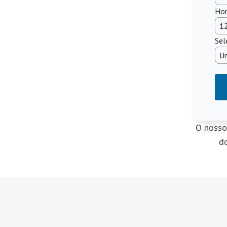
Hor
Sel
O nosso
do