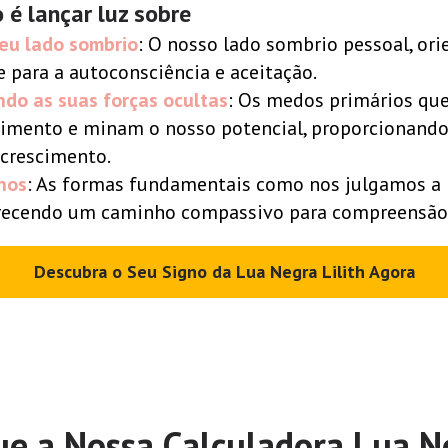
 é lançar luz sobre
seu lado sombrio
: O nosso lado sombrio pessoal, or
para a autoconsciência e aceitação.
do as suas forças ocultas
: Os medos primários qu
cimento e minam o nosso potencial, proporcionand
 crescimento.
nos
: As formas fundamentais como nos julgamos a
erecendo um caminho compassivo para compreensão 
Descubra o Seu Signo da Lua Negra Lilith Agora
e a Nossa Calculadora Lua Ne