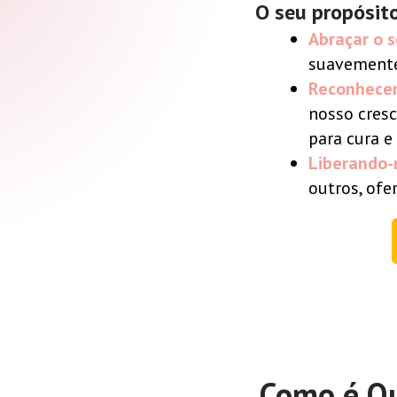
O seu propósito
Abraçar o 
suavemente 
Reconhecen
nosso cres
para cura e
Liberando-
outros, of
Como é Qu