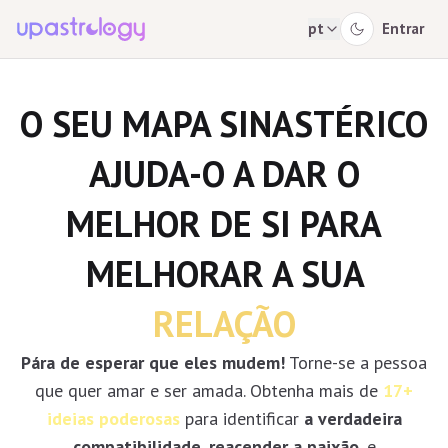
pt
Entrar
O SEU MAPA SINASTÉRICO
AJUDA-O A DAR O
MELHOR DE SI PARA
MELHORAR A SUA
RELAÇÃO
Pára de esperar que eles mudem!
Torne-se a pessoa
que quer amar e ser amada. Obtenha mais de
17+
ideias poderosas
para identificar
a verdadeira
compatibilidade
,
reacender a paixão
, e