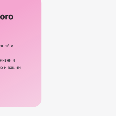
ого
чный и
жизни и
ью и вашим