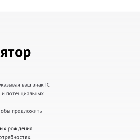
лятор
казывая ваш знак IC
х и потенциальных
чтобы предложить
ных рождения.
отребностях.