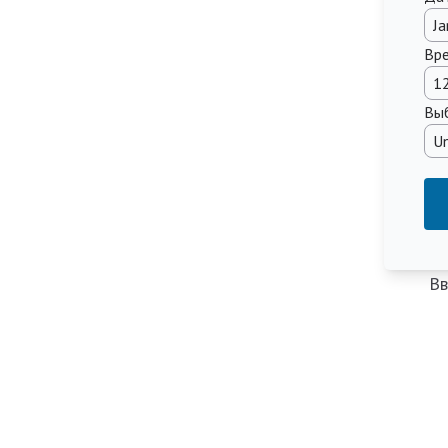
Вр
Выб
Вв