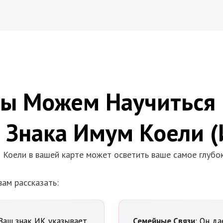
ы Можем Научиться 
 Знака Имум Коели (
Коели в вашей карте может осветить ваше самое глубо
вам рассказать:
 Ваш знак ИК указывает
Семейные Связи
: Он да