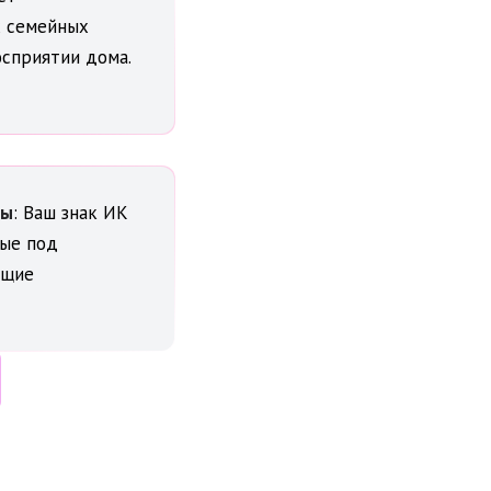
х семейных
сприятии дома.
ты
: Ваш знак ИК
тые под
ющие