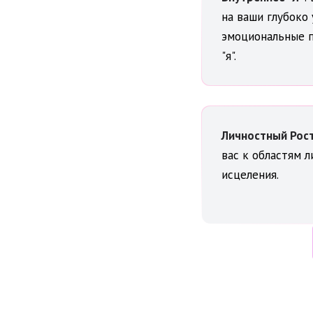
на ваши глубоко
эмоциональные п
"я".
Личностный Рос
вас к областям л
исцеления.