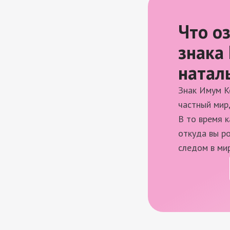
Что о
знака
натал
Знак Имум К
частный мир,
В то время 
откуда вы р
следом в мир