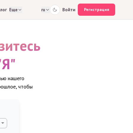
лог
Еще
ru
Войти
Регистрация
зитесь
"Я"
щью нашего
рошлое, чтобы