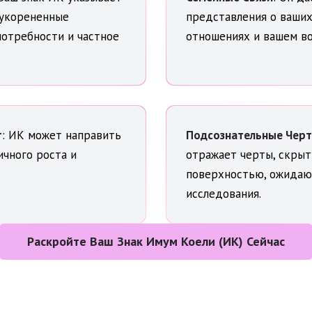
 укорененные
представления о ваши
отребности и частное
отношениях и вашем во
т
: ИК может направить
Подсознательные Чер
ичного роста и
отражает черты, скры
поверхностью, ожида
исследования.
Раскройте Ваш Знак Имум Коели (ИК) Сейчас