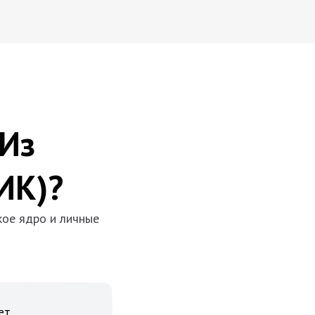
Из
ИК)?
кое ядро и личные
ет