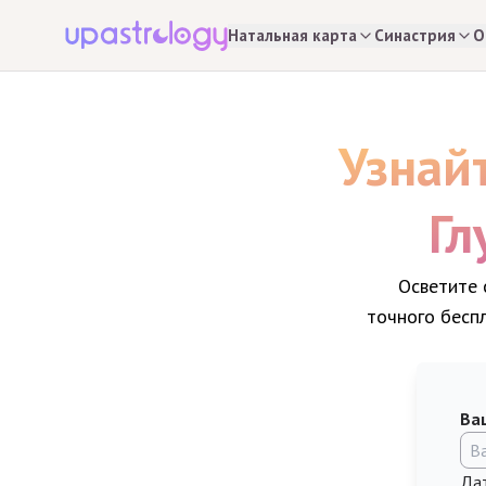
Натальная карта
Синастрия
О
Узнай
Гл
Осветите 
точного бесп
Ва
Да