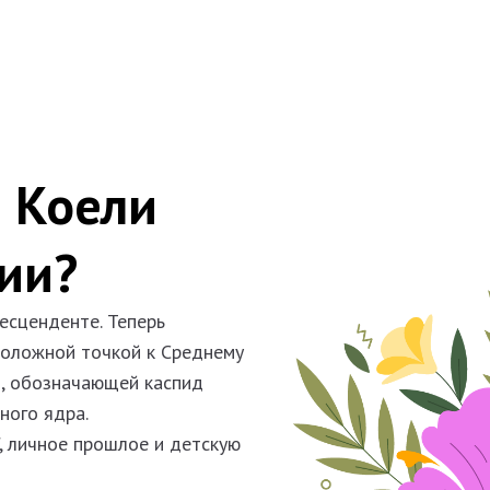
 Коели
гии?
есценденте. Теперь
оположной точкой к Среднему
ы, обозначающей каспид
ного ядра.
", личное прошлое и детскую