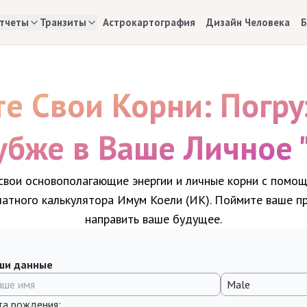
тчеты
Транзиты
Астрокартография
Дизайн Человека
Б
те Свои Корни: Погру
убже в Ваше Личное 
свои основополагающие энергии и личные корни с помо
латного калькулятора Имум Коели (ИК). Поймите ваше п
направить ваше будущее.
ши данные
та рождения
: