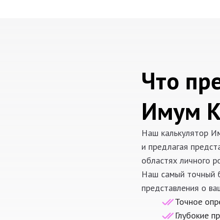
Что пр
Имум К
Наш калькулятор Им
и предлагая предст
областях личного ро
Наш самый точный б
представления о ва
Точное опр
Глубокие п